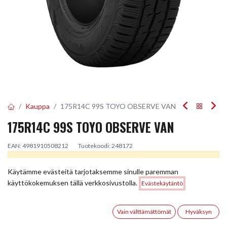
Kauppa
175R14C 99S TOYO OBSERVE VAN
175R14C 99S TOYO OBSERVE VAN
EAN:
4981910508212
Tuotekoodi:
248172
Tällä tuotteella ei ole kelvollista yhdistelmää.
Käytämme evästeitä tarjotaksemme sinulle paremman
Hinta:
käyttökokemuksen tällä verkkosivustolla.
Evästekäytäntö
Lisää ostoskoriin
100,00
€
JAA
0
Vain välttämättömät
Hyväksyn
TOIMITUSEHDOT
Etusivu
Haku
Toivelista
Tili