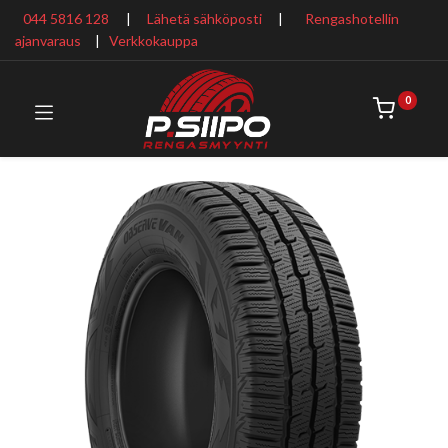
044 5816 128
|
Lähetä sähköposti
|
Rengashotellin
ajanvaraus
​ |
Verkkokauppa
0