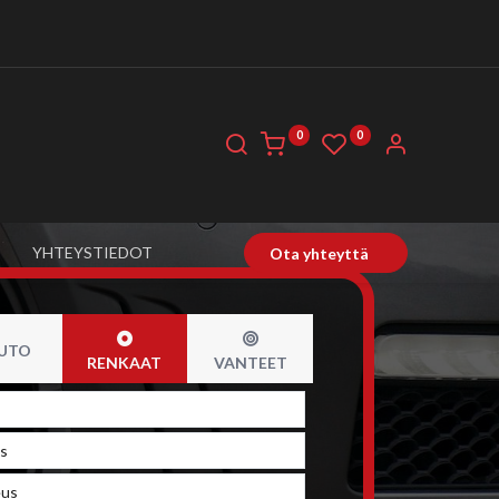
0
0
YHTEYSTIEDOT
Ota yhteyttä
UTO
RENKAAT
VANTEET