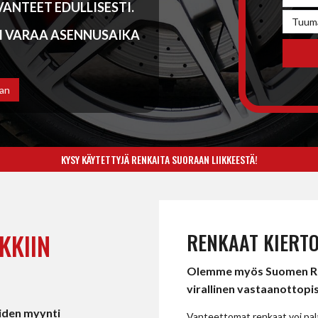
ANTEET EDULLISESTI.
I VARAA ASENNUSAIKA
an
KYSY KÄYTETTYJÄ RENKAITA SUORAAN LIIKKEESTÄ!
KKIIN
RENKAAT KIERT
Olemme myös Suomen Re
virallinen vastaanottopis
eiden myynti
Vanteettomat renkaat voi pal