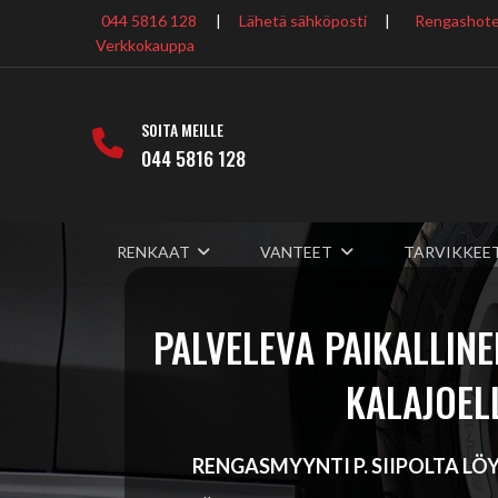
044 5816 128
|
Lähetä sähköposti
|
Rengashotel
Verkkokauppa
SOITA MEILLE
044 5816 128
RENKAAT
VANTEET
TARVIKKEE
PALVELEVA PAIKALLINE
KALAJOEL
RENGASMYYNTI P. SIIPOLTA L