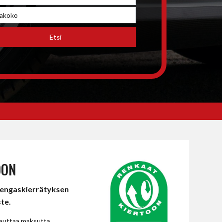
Etsi
OON
ngaskierrätyksen
te.
auttaa maksutta.