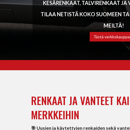
KESÄRENKAAT, TALVIRENKAAT JA V
TILAA NETISTÄ KOKO SUOMEEN TA
MEILTÄ!
Tästä verkkokauppa
RENKAAT JA VANTEET KAI
MERKKEIHIN
🎯 Uusien ja käytettyjen renkaiden sekä vant