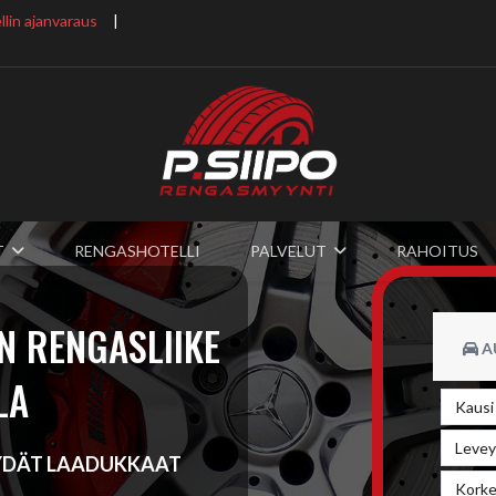
lin ajanvaraus
​ |
T
RENGASHOTELLI
PALVELUT
RAHOITUS
N RENGASLIIKE
A
LA
ÖYDÄT LAADUKKAAT