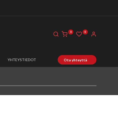
0
0
YHTEYSTIEDOT
Ota yhteyttä