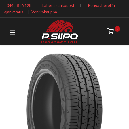
044 5816 128
|
Lähetä sähköposti
|
Rengashotellin
ajanvaraus
​ |
Verkkokauppa
0