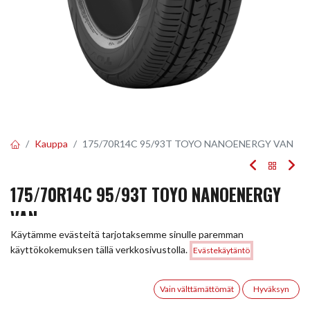
Kauppa
175/70R14C 95/93T TOYO NANOENERGY VAN
175/70R14C 95/93T TOYO NANOENERGY
VAN
Käytämme evästeitä tarjotaksemme sinulle paremman
EAN:
4981910573524
Tuotekoodi:
248173
Hinta:
käyttökokemuksen tällä verkkosivustolla.
Evästekäytäntö
Lisää ostoskoriin
93,00
€
93,00
€
/ kpl
0
Vain välttämättömät
Hyväksyn
Etusivu
Haku
Toivelista
Tili
Toimittajilla (kotimaa):
Saatavilla