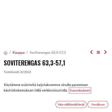
Kauppa
Soviterengas 63,3-57,1
SOVITERENGAS 63,3-57,1
Tuotekoodi:
223563
4,50
€
/ kpl
Käytämme evästeitä tarjotaksemme sinulle paremman
Hinta:
käyttökokemuksen tällä verkkosivustolla.
Evästekäytäntö
Lisää ostoskoriin
4,50
€
Heti saatavilla:
Toimittajilla (kotimaa):
Saatavilla
8 kpl
Toimitusaika:
5 arkipäivää
0
Vain välttämättömät
Hyväksyn
Etusivu
Haku
Toivelista
Tili