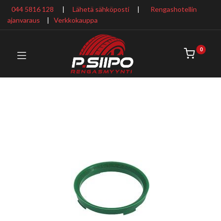
044 5816 128
|
Lähetä sähköposti
|
Rengashotellin
ajanvaraus
​ |
Verkkokauppa
0