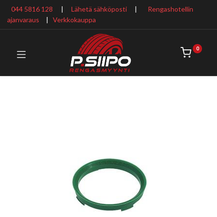
044 5816 128
|
Lähetä sähköposti
|
Rengashotellin
ajanvaraus
​ |
Verkkokauppa
0