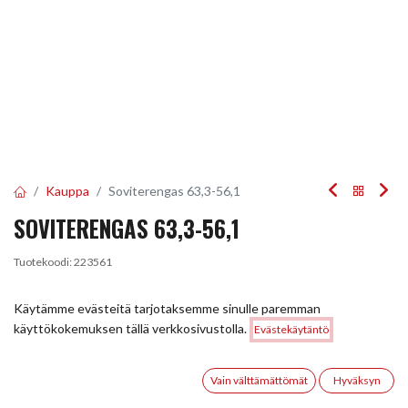
Kauppa
Soviterengas 63,3-56,1
SOVITERENGAS 63,3-56,1
Tuotekoodi:
223561
4,50
€
/ kpl
Käytämme evästeitä tarjotaksemme sinulle paremman
Hinta:
käyttökokemuksen tällä verkkosivustolla.
Evästekäytäntö
Lisää ostoskoriin
4,50
€
Heti saatavilla:
Toimittajilla (kotimaa):
Saatavilla
8 kpl
Toimitusaika:
5 arkipäivää
0
Vain välttämättömät
Hyväksyn
Etusivu
Haku
Toivelista
Tili