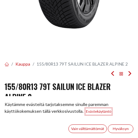
Kauppa
155/80R13 79T SAILUN ICE BLAZER ALPINE 2
155/80R13 79T SAILUN ICE BLAZER
ALPINE 2
Käytämme evästeitä tarjotaksemme sinulle paremman
EAN:
8848116058964
Tuotekoodi:
298752
Hinta:
käyttökokemuksen tällä verkkosivustolla.
Evästekäytäntö
Lisää ostoskoriin
54,00
€
54,00
€
/ kpl
0
Vain välttämättömät
Hyväksyn
Etusivu
Haku
Toivelista
Tili
Toimittajilla (kotimaa):
Saatavilla