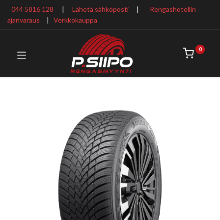
044 5816 128
|
Lähetä sähköposti
|
Rengashotellin
ajanvaraus
​ |
Verkkokauppa
0