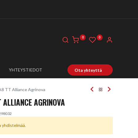
0
0
YHTEYSTIEDOT
Ota yhteyttä
8 TT Alliance Agrinova
T ALLIANCE AGRINOVA
298032
ta yhdistelmää.