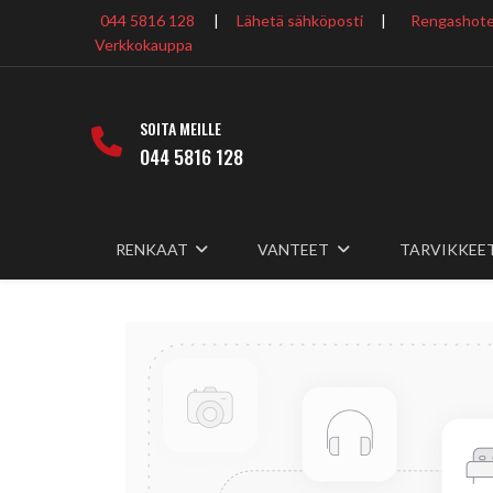
044 5816 128
|
Lähetä sähköposti
|
Rengashotel
Verkkokauppa
SOITA MEILLE
044 5816 128
RENKAAT
VANTEET
TARVIKKEE