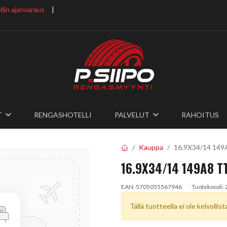
lin ajanvaraus
​ |
T
RENGASHOTELLI
PALVELUT
RAHOITUS
Kauppa
16.9X34/14 149A
16.9X34/14 149A8 T
EAN:
5705055567946
Tuotekoodi:
Tällä tuotteella ei ole kelvollis