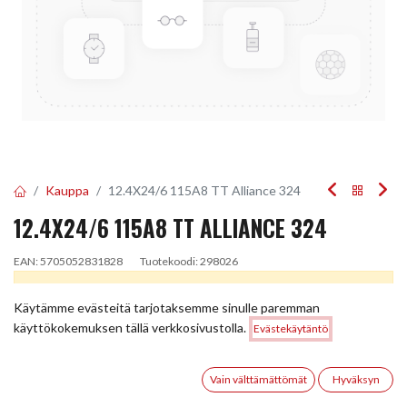
Kauppa
12.4X24/6 115A8 TT Alliance 324
12.4X24/6 115A8 TT ALLIANCE 324
EAN:
5705052831828
Tuotekoodi:
298026
Tällä tuotteella ei ole kelvollista yhdistelmää.
Käytämme evästeitä tarjotaksemme sinulle paremman
Hinta:
käyttökokemuksen tällä verkkosivustolla.
Evästekäytäntö
Lisää ostoskoriin
187,38
€
JAA
0
Vain välttämättömät
Hyväksyn
TOIMITUSEHDOT
Etusivu
Haku
Toivelista
Tili