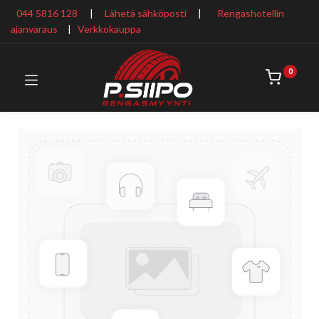
044 5816 128
|
Lähetä sähköposti
|
Rengashotellin
ajanvaraus
​ |
Verkkokauppa
0