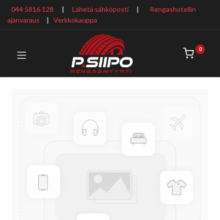
044 5816 128
|
Lähetä sähköposti
|
Rengashotellin
ajanvaraus
​ |
Verkkokauppa
0