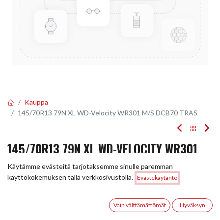
Kauppa
145/70R13 79N XL WD-Velocity WR301 M/S DCB70 TRAS
145/70R13 79N XL WD-VELOCITY WR301
M/S DCB70 TRAS
Käytämme evästeitä tarjotaksemme sinulle paremman
Hinta:
käyttökokemuksen tällä verkkosivustolla.
Evästekäytäntö
Lisää ostoskoriin
EAN:
5705054799560
Tuotekoodi:
297871
57,90
€
57,90
€
0
/ kpl
Vain välttämättömät
Hyväksyn
Etusivu
Haku
Toivelista
Tili