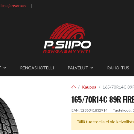
lin ajanvaraus
​ |
T
RENGASHOTELLI
PALVELUT
RAHOITUS
Kauppa
165/70R14C 8
165/70R14C 89R FI
EAN:
3286341832914
Tuotekoodi:
Tällä tuotteella ei ole kelvollis