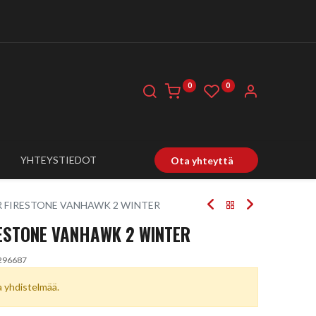
0
0
YHTEYSTIEDOT
Ota yhteyttä
9R FIRESTONE VANHAWK 2 WINTER
RESTONE VANHAWK 2 WINTER
296687
ta yhdistelmää.