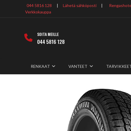
044 5816 128
|
Lähetä sähköposti
|
Rengashotel
Verkkokauppa
SOITA MEILLE
044 5816 128
RENKAAT
VANTEET
TARVIKKEE