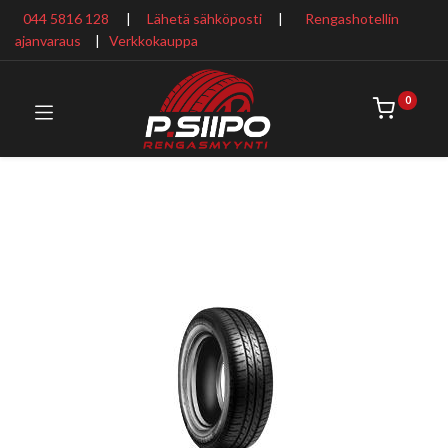
044 5816 128
|
Lähetä sähköposti
|
Rengashotellin
ajanvaraus
​ |
Verkkokauppa
0