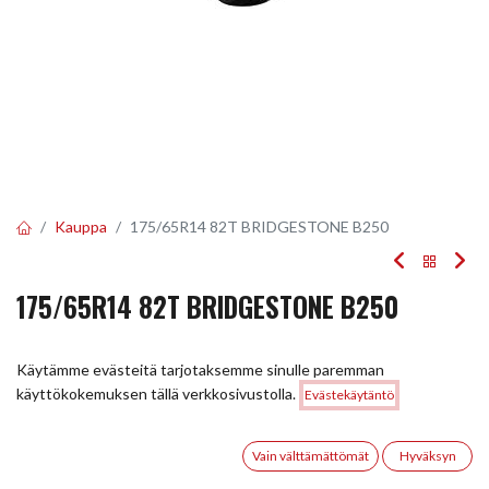
Kauppa
175/65R14 82T BRIDGESTONE B250
175/65R14 82T BRIDGESTONE B250
EAN:
3286340991810
Tuotekoodi:
296624
Käytämme evästeitä tarjotaksemme sinulle paremman
Tällä tuotteella ei ole kelvollista yhdistelmää.
Hinta:
käyttökokemuksen tällä verkkosivustolla.
Evästekäytäntö
Lisää ostoskoriin
96,00
€
0
Vain välttämättömät
Hyväksyn
JAA
Etusivu
Haku
Toivelista
Tili