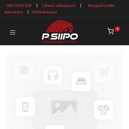
044 5816 128
|
Lähetä sähköposti
|
Rengashotellin
ajanvaraus
​ |
Verkkokauppa
0