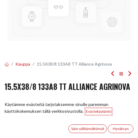
Kauppa
15.5X38/8 133A8 TT Alliance Agrinova
15.5X38/8 133A8 TT ALLIANCE AGRINOVA
EAN:
5705055567830
Tuotekoodi:
295183
Käytämme evästeitä tarjotaksemme sinulle paremman
489,97
€
/ kpl
Hinta:
käyttökokemuksen tällä verkkosivustolla.
Evästekäytäntö
Lisää ostoskoriin
489,97
€
0
Toimittajilla (kotimaa):
Saatavilla
Vain välttämättömät
Hyväksyn
Toimitusaika:
5 arkipäivää
Etusivu
Haku
Toivelista
Tili