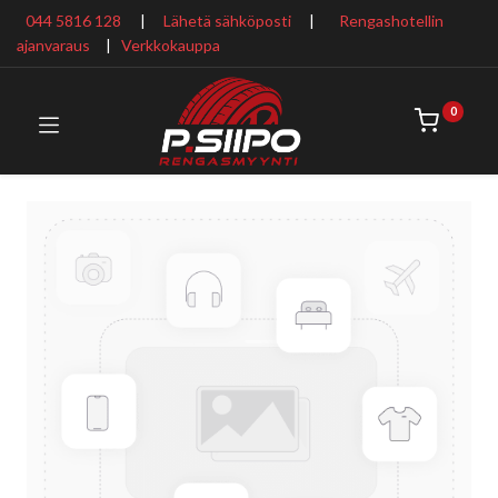
044 5816 128
|
Lähetä sähköposti
|
Rengashotellin
ajanvaraus
​ |
Verkkokauppa
0