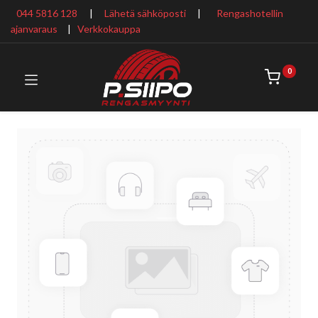
044 5816 128
|
Lähetä sähköposti
|
Rengashotellin
ajanvaraus
​ |
Verkkokauppa
0