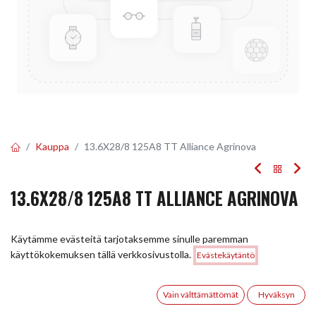
Kauppa
13.6X28/8 125A8 TT Alliance Agrinova
13.6X28/8 125A8 TT ALLIANCE AGRINOVA
EAN:
5705055567717
Tuotekoodi:
295173
Käytämme evästeitä tarjotaksemme sinulle paremman
297,54
€
/ kpl
Hinta:
käyttökokemuksen tällä verkkosivustolla.
Evästekäytäntö
Lisää ostoskoriin
297,54
€
0
Toimittajilla (kotimaa):
Saatavilla
Vain välttämättömät
Hyväksyn
Toimitusaika:
5 arkipäivää
Etusivu
Haku
Toivelista
Tili