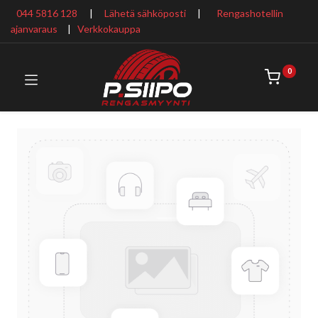
044 5816 128
|
Lähetä sähköposti
|
Rengashotellin
ajanvaraus
​ |
Verkkokauppa
0