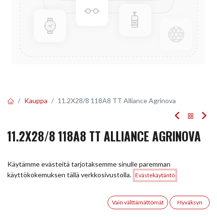
Kauppa
11.2X28/8 118A8 TT Alliance Agrinova
11.2X28/8 118A8 TT ALLIANCE AGRINOVA
EAN:
5705055567588
Tuotekoodi:
295168
Käytämme evästeitä tarjotaksemme sinulle paremman
248,90
€
/ kpl
Hinta:
käyttökokemuksen tällä verkkosivustolla.
Evästekäytäntö
Lisää ostoskoriin
248,90
€
0
Toimittajilla (kotimaa):
Saatavilla
Vain välttämättömät
Hyväksyn
Toimitusaika:
5 arkipäivää
Etusivu
Haku
Toivelista
Tili