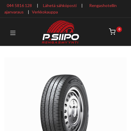
044 5816 128
|
Lähetä sähköposti
|
Rengashotellin
ajanvaraus
​ |
Verkkokauppa
0