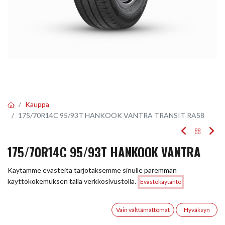
Kauppa
175/70R14C 95/93T HANKOOK VANTRA TRANSIT RA58
175/70R14C 95/93T HANKOOK VANTRA
TRANSIT RA58
Käytämme evästeitä tarjotaksemme sinulle paremman
Hinta:
käyttökokemuksen tällä verkkosivustolla.
Evästekäytäntö
Lisää ostoskoriin
EAN:
8808563613314
Tuotekoodi:
293904
116,00
€
116,00
€
0
/ kpl
Vain välttämättömät
Hyväksyn
Etusivu
Haku
Toivelista
Tili