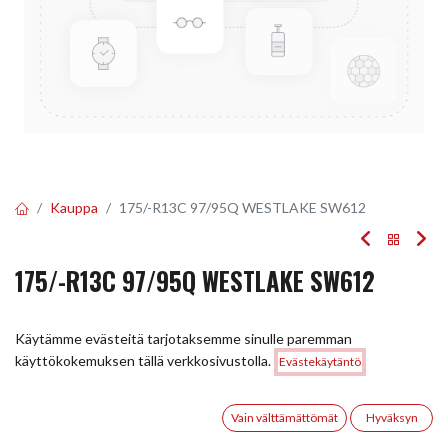
Kauppa
175/-R13C 97/95Q WESTLAKE SW612
175/-R13C 97/95Q WESTLAKE SW612
EAN:
6927116111403
Tuotekoodi:
288932
Käytämme evästeitä tarjotaksemme sinulle paremman
Tällä tuotteella ei ole kelvollista yhdistelmää.
Hinta:
käyttökokemuksen tällä verkkosivustolla.
Evästekäytäntö
Lisää ostoskoriin
72,00
€
0
Vain välttämättömät
Hyväksyn
JAA
Etusivu
Haku
Toivelista
Tili