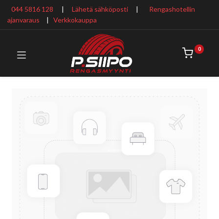
044 5816 128
|
Lähetä sähköposti
|
Rengashotellin
ajanvaraus
​ |
Verkkokauppa
0