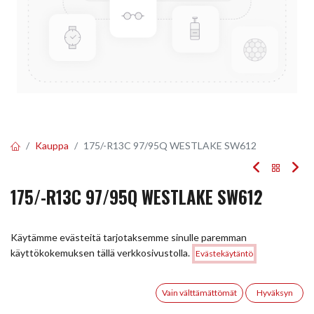
Kauppa
175/-R13C 97/95Q WESTLAKE SW612
175/-R13C 97/95Q WESTLAKE SW612
EAN:
6927116111403
Tuotekoodi:
288932
Käytämme evästeitä tarjotaksemme sinulle paremman
Tällä tuotteella ei ole kelvollista yhdistelmää.
Hinta:
käyttökokemuksen tällä verkkosivustolla.
Evästekäytäntö
Lisää ostoskoriin
72,00
€
0
Vain välttämättömät
Hyväksyn
JAA
Etusivu
Haku
Toivelista
Tili