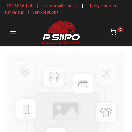
044 5816 128
|
Lähetä sähköposti
|
Rengashotellin
ajanvaraus
​ |
Verkkokauppa
0