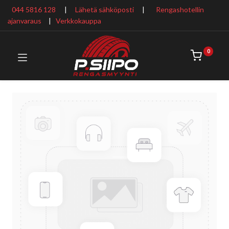
044 5816 128
|
Lähetä sähköposti
|
Rengashotellin
ajanvaraus
​ |
Verkkokauppa
0