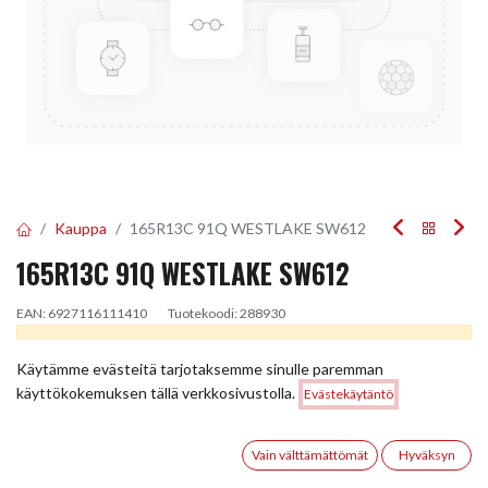
Kauppa
165R13C 91Q WESTLAKE SW612
165R13C 91Q WESTLAKE SW612
EAN:
6927116111410
Tuotekoodi:
288930
Tällä tuotteella ei ole kelvollista yhdistelmää.
Käytämme evästeitä tarjotaksemme sinulle paremman
Hinta:
käyttökokemuksen tällä verkkosivustolla.
Evästekäytäntö
Lisää ostoskoriin
67,00
€
JAA
0
Vain välttämättömät
Hyväksyn
TOIMITUSEHDOT
Etusivu
Haku
Toivelista
Tili