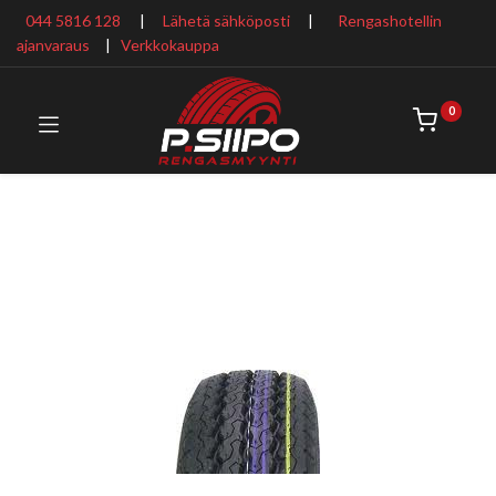
044 5816 128
|
Lähetä sähköposti
|
Rengashotellin
ajanvaraus
​ |
Verkkokauppa
0