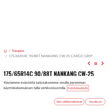
Kauppa
175/65R14C 90/88T NANKANG CW-25 CARGO GRIP
175/65R14C 90/88T NANKANG CW-25
CARGO GRIP
Käytämme evästeitä tarjotaksemme sinulle paremman
Hinta:
käyttökokemuksen tällä verkkosivustolla.
Evästekäytäntö
Lisää ostoskoriin
EAN:
4718022007780
Tuotekoodi:
283659
74,00
€
74,00
€
0
/ kpl
Vain välttämättömät
Hyväksyn
Etusivu
Haku
Toivelista
Tili