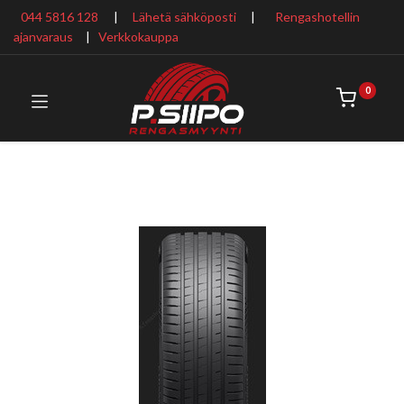
044 5816 128
|
Lähetä sähköposti
|
Rengashotellin
ajanvaraus
​ |
Verkkokauppa
0