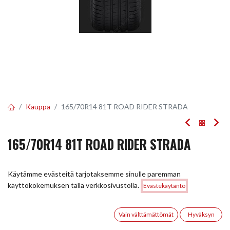
Kauppa
165/70R14 81T ROAD RIDER STRADA
165/70R14 81T ROAD RIDER STRADA
EAN:
8848116043793
Tuotekoodi:
254350
Käytämme evästeitä tarjotaksemme sinulle paremman
54,00
€
/ kpl
Hinta:
käyttökokemuksen tällä verkkosivustolla.
Evästekäytäntö
Lisää ostoskoriin
54,00
€
0
Toimittajilla (kotimaa):
Saatavilla
Vain välttämättömät
Hyväksyn
Toimitusaika:
5 arkipäivää
Etusivu
Haku
Toivelista
Tili