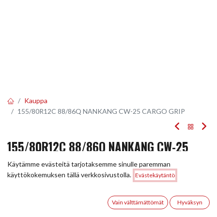
Kauppa
155/80R12C 88/86Q NANKANG CW-25 CARGO GRIP
155/80R12C 88/86Q NANKANG CW-25
CARGO GRIP
Käytämme evästeitä tarjotaksemme sinulle paremman
Hinta:
käyttökokemuksen tällä verkkosivustolla.
Evästekäytäntö
Lisää ostoskoriin
EAN:
4718022006783
Tuotekoodi:
252436
64,00
€
64,00
€
0
/ kpl
Vain välttämättömät
Hyväksyn
Etusivu
Haku
Toivelista
Tili