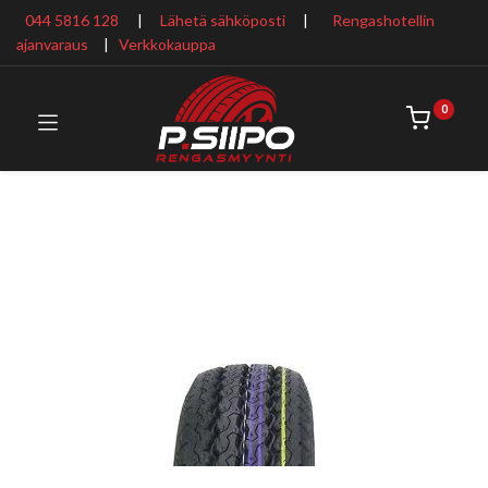
044 5816 128
|
Lähetä sähköposti
|
Rengashotellin
ajanvaraus
​ |
Verkkokauppa
0