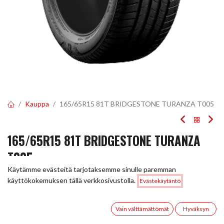
Kauppa
165/65R15 81T BRIDGESTONE TURANZA T005
165/65R15 81T BRIDGESTONE TURANZA
T005
Käytämme evästeitä tarjotaksemme sinulle paremman
EAN:
3286341380118
Tuotekoodi:
248812
Hinta:
käyttökokemuksen tällä verkkosivustolla.
Evästekäytäntö
Lisää ostoskoriin
122,00
€
122,00
€
/ kpl
0
Vain välttämättömät
Hyväksyn
Etusivu
Haku
Toivelista
Tili
Toimittajilla (kotimaa):
Saatavilla