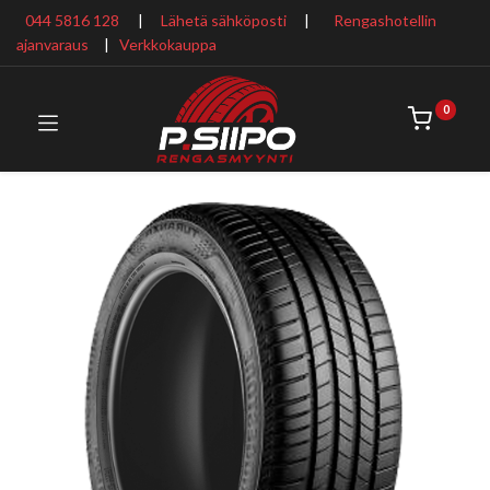
044 5816 128
|
Lähetä sähköposti
|
Rengashotellin
ajanvaraus
​ |
Verkkokauppa
0