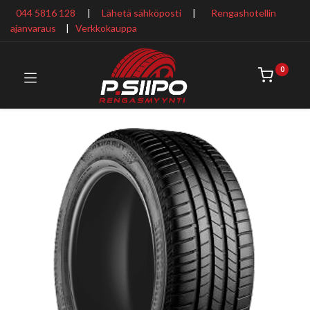
044 5816 128
|
Lähetä sähköposti
|
Rengashotellin
ajanvaraus
​ |
Verkkokauppa
0