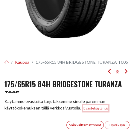
Kauppa
175/65R15 84H BRIDGESTONE TURANZA T005
175/65R15 84H BRIDGESTONE TURANZA
T005
Käytämme evästeitä tarjotaksemme sinulle paremman
EAN:
3286341380316
Tuotekoodi:
248669
Hinta:
käyttökokemuksen tällä verkkosivustolla.
Evästekäytäntö
Lisää ostoskoriin
117,00
€
117,00
€
/ kpl
0
Vain välttämättömät
Hyväksyn
Etusivu
Haku
Toivelista
Tili
Toimittajilla (kotimaa):
Saatavilla