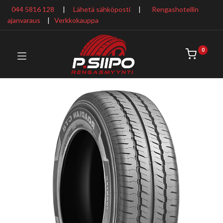
044 5816 128
|
Lähetä sähköposti
|
Rengashotellin
ajanvaraus
​ |
Verkkokauppa
0