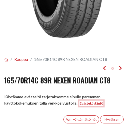
Kauppa
165/70R14C 89R NEXEN ROADIAN CT8
165/70R14C 89R NEXEN ROADIAN CT8
EAN:
8807622179433
Tuotekoodi:
248464
Käytämme evästeitä tarjotaksemme sinulle paremman
Tällä tuotteella ei ole kelvollista yhdistelmää.
Hinta:
käyttökokemuksen tällä verkkosivustolla.
Evästekäytäntö
Lisää ostoskoriin
111,00
€
0
Vain välttämättömät
Hyväksyn
JAA
Etusivu
Haku
Toivelista
Tili