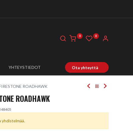
0
0
YHTEYSTIEDOT
Ota yhteyttä
V FIRESTONE ROADHAWK
ESTONE ROADHAWK
248405
ta yhdistelmää.