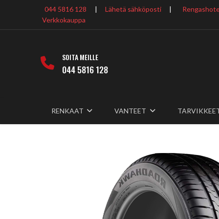
044 5816 128
|
Lähetä sähköposti
|
Rengashotel
Verkkokauppa
SOITA MEILLE
044 5816 128
RENKAAT
VANTEET
TARVIKKEE