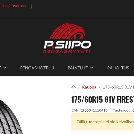
lin ajanvaraus
​ |
T
RENGASHOTELLI
PALVELUT
RAHOITUS
Kauppa
175/60R15 81
175/60R15 81V FIR
EAN:
3286341110418
Tuotekoodi:
Tällä tuotteella ei ole kelvollis