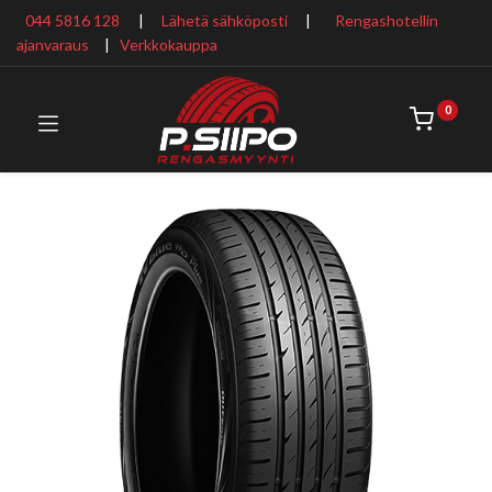
044 5816 128
|
Lähetä sähköposti
|
Rengashotellin
ajanvaraus
​ |
Verkkokauppa
0