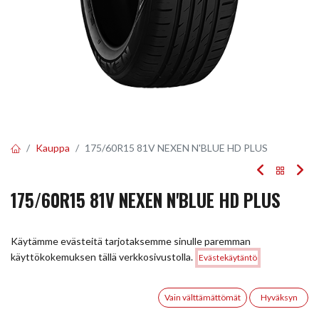
Kauppa
175/60R15 81V NEXEN N'BLUE HD PLUS
175/60R15 81V NEXEN N'BLUE HD PLUS
EAN:
8807622101373
Tuotekoodi:
248118
Käytämme evästeitä tarjotaksemme sinulle paremman
Tällä tuotteella ei ole kelvollista yhdistelmää.
Hinta:
käyttökokemuksen tällä verkkosivustolla.
Evästekäytäntö
Lisää ostoskoriin
98,00
€
0
Vain välttämättömät
Hyväksyn
JAA
Etusivu
Haku
Toivelista
Tili