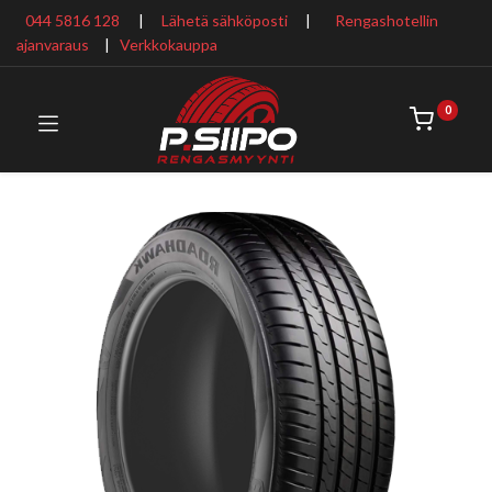
044 5816 128
|
Lähetä sähköposti
|
Rengashotellin
ajanvaraus
​ |
Verkkokauppa
0