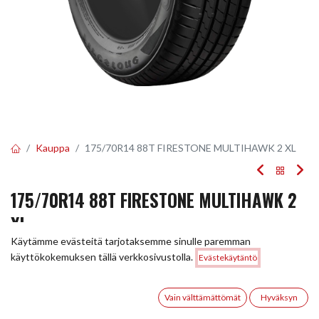
Kauppa
175/70R14 88T FIRESTONE MULTIHAWK 2 XL
175/70R14 88T FIRESTONE MULTIHAWK 2
XL
Käytämme evästeitä tarjotaksemme sinulle paremman
EAN:
3286341816617
Tuotekoodi:
248105
Hinta:
käyttökokemuksen tällä verkkosivustolla.
Evästekäytäntö
Lisää ostoskoriin
95,00
€
95,00
€
/ kpl
0
Vain välttämättömät
Hyväksyn
Etusivu
Haku
Toivelista
Tili
Toimittajilla (kotimaa):
Saatavilla