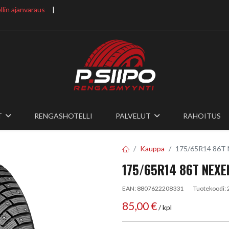
lin ajanvaraus
​ |
T
RENGASHOTELLI
PALVELUT
RAHOITUS
Kauppa
175/65R14 86T
175/65R14 86T NEXE
EAN:
8807622208331
Tuotekoodi:
85,00
€
/ kpl