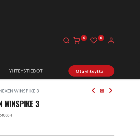
0
0
YHTEYSTIEDOT
Ota yhteyttä
 NEXEN WINSPIKE 3
N WINSPIKE 3
248054