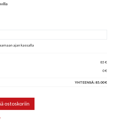
villa
raamaan ajan kassalla
3
85 €
0 €
YHTEENSÄ:
85.00 €
ää ostoskoriin
e