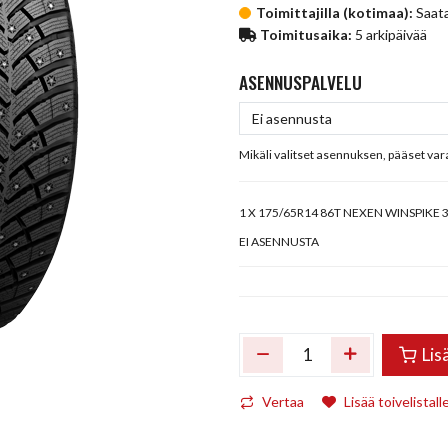
Toimittajilla (kotimaa):
Saata
Toimitusaika:
5 arkipäivää
ASENNUSPALVELU
Mikäli valitset asennuksen, pääset va
1
X 175/65R14 86T NEXEN WINSPIKE 
EI ASENNUSTA
Lis
Vertaa
Lisää toivelistall