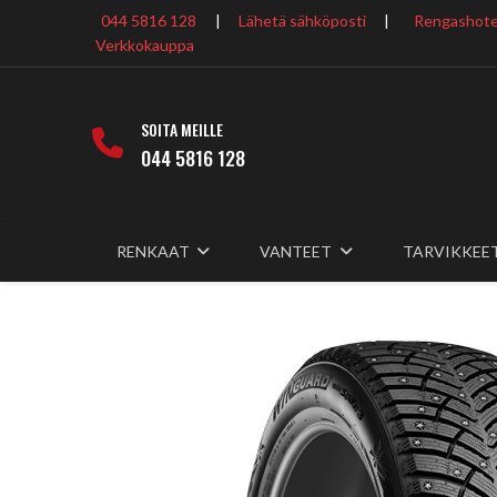
044 5816 128
|
Lähetä sähköposti
|
Rengashotel
Verkkokauppa
SOITA MEILLE
044 5816 128
RENKAAT
VANTEET
TARVIKKEE