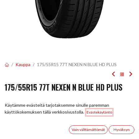
Kauppa
175/55R15 77T NEXEN N BLUE HD PLUS
175/55R15 77T NEXEN N BLUE HD PLUS
EAN:
8807622101618
Tuotekoodi:
247937
Käytämme evästeitä tarjotaksemme sinulle paremman
Tällä tuotteella ei ole kelvollista yhdistelmää.
Hinta:
käyttökokemuksen tällä verkkosivustolla.
Evästekäytäntö
Lisää ostoskoriin
91,00
€
0
Vain välttämättömät
Hyväksyn
JAA
Etusivu
Haku
Toivelista
Tili