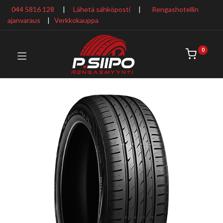
044 5816 128
|
Lähetä sähköposti
|
Rengashotellin
ajanvaraus
​ |
Verkkokauppa
0