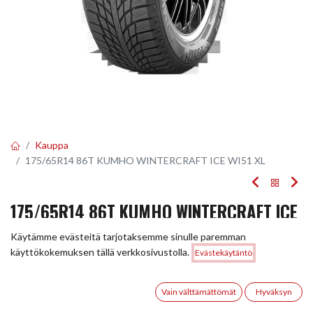
Kauppa
175/65R14 86T KUMHO WINTERCRAFT ICE WI51 XL
175/65R14 86T KUMHO WINTERCRAFT ICE
WI51 XL
Käytämme evästeitä tarjotaksemme sinulle paremman
Hinta:
käyttökokemuksen tällä verkkosivustolla.
Evästekäytäntö
Lisää ostoskoriin
EAN:
8808956344597
Tuotekoodi:
247694
75,00
€
75,00
€
0
/ kpl
Vain välttämättömät
Hyväksyn
Etusivu
Haku
Toivelista
Tili