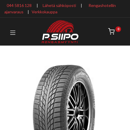
044 5816 128
|
Lähetä sähköposti
|
Rengashotellin
ajanvaraus
​ |
Verkkokauppa
0