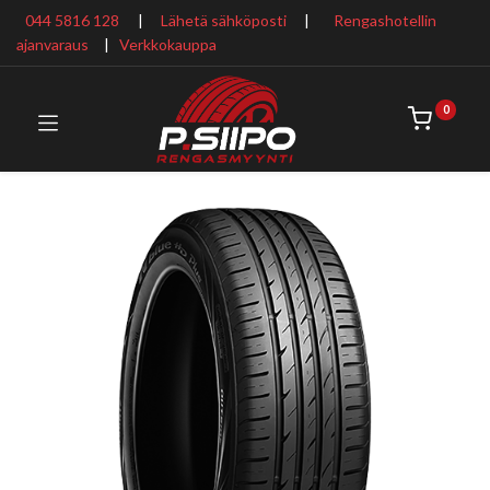
044 5816 128
|
Lähetä sähköposti
|
Rengashotellin
ajanvaraus
​ |
Verkkokauppa
0