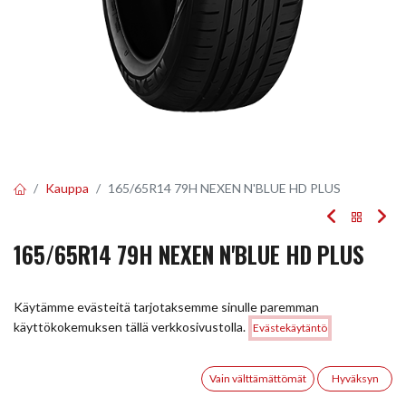
Kauppa
165/65R14 79H NEXEN N'BLUE HD PLUS
165/65R14 79H NEXEN N'BLUE HD PLUS
EAN:
8807622101168
Tuotekoodi:
247667
Käytämme evästeitä tarjotaksemme sinulle paremman
Tällä tuotteella ei ole kelvollista yhdistelmää.
Hinta:
käyttökokemuksen tällä verkkosivustolla.
Evästekäytäntö
Lisää ostoskoriin
81,00
€
0
Vain välttämättömät
Hyväksyn
JAA
Etusivu
Haku
Toivelista
Tili