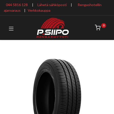
044 5816 128
|
Lähetä sähköposti
|
Rengashotellin
ajanvaraus
​ |
Verkkokauppa
0