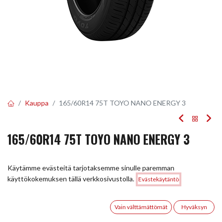
Kauppa
165/60R14 75T TOYO NANO ENERGY 3
165/60R14 75T TOYO NANO ENERGY 3
EAN:
4981910751793
Tuotekoodi:
247664
Käytämme evästeitä tarjotaksemme sinulle paremman
Tällä tuotteella ei ole kelvollista yhdistelmää.
Hinta:
käyttökokemuksen tällä verkkosivustolla.
Evästekäytäntö
Lisää ostoskoriin
81,00
€
0
Vain välttämättömät
Hyväksyn
JAA
Etusivu
Haku
Toivelista
Tili