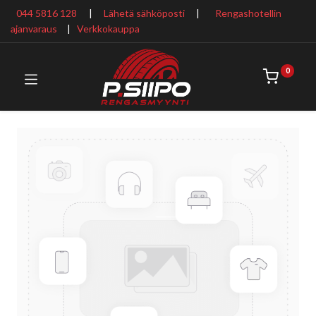
044 5816 128
|
Lähetä sähköposti
|
Rengashotellin
ajanvaraus
​ |
Verkkokauppa
0