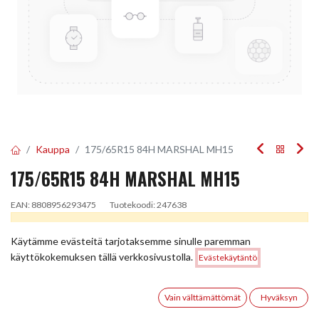
Kauppa
175/65R15 84H MARSHAL MH15
175/65R15 84H MARSHAL MH15
EAN:
8808956293475
Tuotekoodi:
247638
Tällä tuotteella ei ole kelvollista yhdistelmää.
Käytämme evästeitä tarjotaksemme sinulle paremman
Hinta:
käyttökokemuksen tällä verkkosivustolla.
Evästekäytäntö
Lisää ostoskoriin
80,00
€
JAA
0
Vain välttämättömät
Hyväksyn
TOIMITUSEHDOT
Etusivu
Haku
Toivelista
Tili