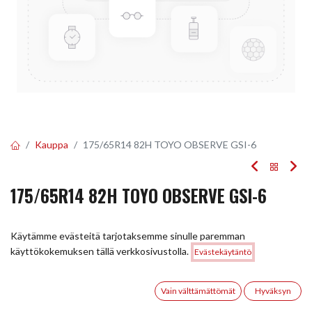
Kauppa
175/65R14 82H TOYO OBSERVE GSI-6
175/65R14 82H TOYO OBSERVE GSI-6
EAN:
4981910530626
Tuotekoodi:
247633
Käytämme evästeitä tarjotaksemme sinulle paremman
Tällä tuotteella ei ole kelvollista yhdistelmää.
Hinta:
käyttökokemuksen tällä verkkosivustolla.
Evästekäytäntö
Lisää ostoskoriin
69,00
€
0
Vain välttämättömät
Hyväksyn
JAA
Etusivu
Haku
Toivelista
Tili