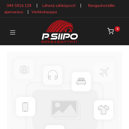
044 5816 128
|
Lähetä sähköposti
|
Rengashotellin
ajanvaraus
​ |
Verkkokauppa
0