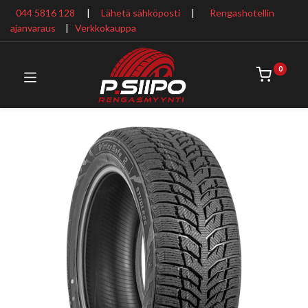
044 5816 128
|
Lähetä sähköposti
|
Rengashotellin
ajanvaraus
​ |
Verkkokauppa
0