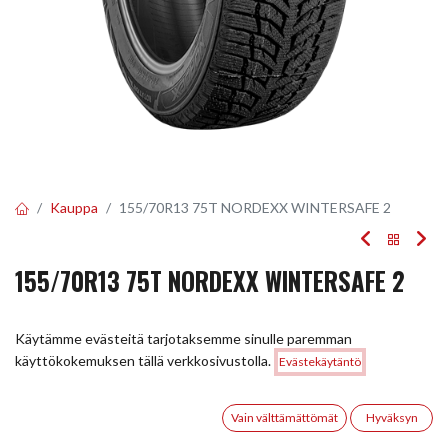
Kauppa
155/70R13 75T NORDEXX WINTERSAFE 2
155/70R13 75T NORDEXX WINTERSAFE 2
EAN:
5705053571570
Tuotekoodi:
247414
Käytämme evästeitä tarjotaksemme sinulle paremman
Tällä tuotteella ei ole kelvollista yhdistelmää.
Hinta:
käyttökokemuksen tällä verkkosivustolla.
Evästekäytäntö
Lisää ostoskoriin
63,00
€
0
Vain välttämättömät
Hyväksyn
JAA
Etusivu
Haku
Toivelista
Tili