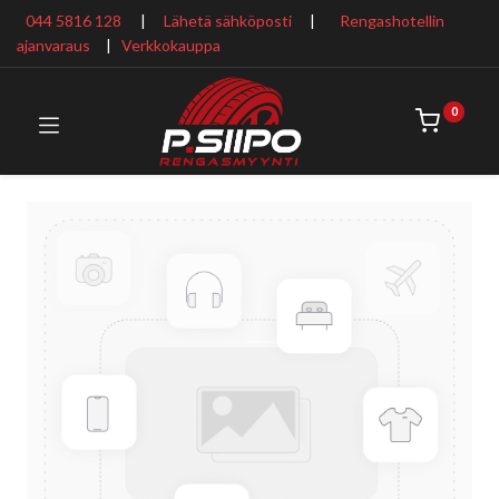
044 5816 128
|
Lähetä sähköposti
|
Rengashotellin
ajanvaraus
​ |
Verkkokauppa
0