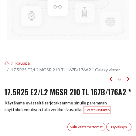
Kauppa
17.5R25 E2/L2 MGSR 210 TL 167B/176A2 * Galaxy vinter
17.5R25 E2/L2 MGSR 210 TL 167B/176A2 *
GALAXY VINTER
Käytämme evästeitä tarjotaksemme sinulle paremman
Hinta:
käyttökokemuksen tällä verkkosivustolla.
Evästekäytäntö
Lisää ostoskoriin
EAN:
5705053540101
Tuotekoodi:
246470
963,00
€
963,00
€
0
/ kpl
Vain välttämättömät
Hyväksyn
Etusivu
Haku
Toivelista
Tili