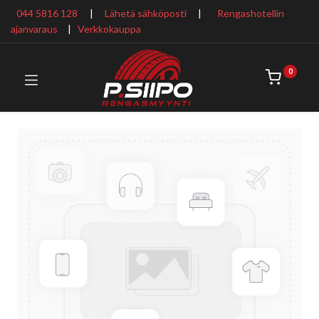
044 5816 128
|
Lähetä sähköposti
|
Rengashotellin
ajanvaraus
​ |
Verkkokauppa
0