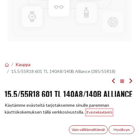
Kauppa
15.5/55R18 601 TL 140A8/140B Alliance (385/55R18)
15.5/55R18 601 TL 140A8/140B ALLIANCE
(385/55R18)
Käytämme evästeitä tarjotaksemme sinulle paremman
Hinta:
käyttökokemuksen tällä verkkosivustolla.
Evästekäytäntö
Lisää ostoskoriin
EAN:
5705050956783
Tuotekoodi:
246317
704,00
€
704,00
€
0
/ kpl
Vain välttämättömät
Hyväksyn
Etusivu
Haku
Toivelista
Tili