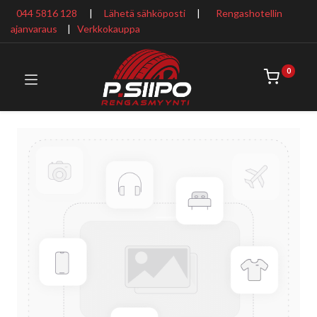
044 5816 128
|
Lähetä sähköposti
|
Rengashotellin
ajanvaraus
​ |
Verkkokauppa
0