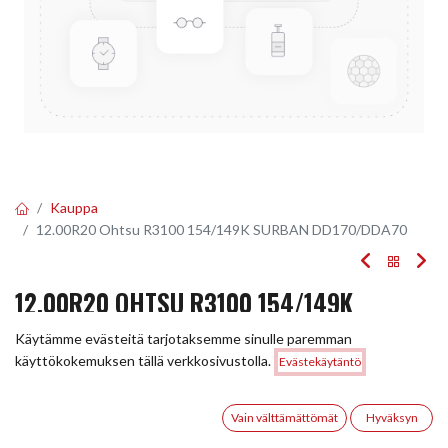
Kauppa
12.00R20 Ohtsu R3100 154/149K SURBAN DD170/DDA70
12.00R20 OHTSU R3100 154/149K
SURBAN DD170/DDA70
Käytämme evästeitä tarjotaksemme sinulle paremman
Hinta:
käyttökokemuksen tällä verkkosivustolla.
Evästekäytäntö
Lisää ostoskoriin
EAN:
5705051236990
Tuotekoodi:
246119
306,00
€
0
Tällä tuotteella ei ole kelvollista yhdistelmää.
Vain välttämättömät
Hyväksyn
Etusivu
Haku
Toivelista
Tili