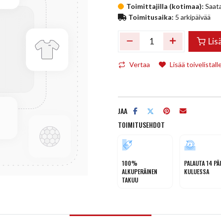
Toimittajilla (kotimaa):
Saata
Toimitusaika:
5 arkipäivää
Lis
Vertaa
Lisää toivelistall
JAA
TOIMITUSEHDOT
100%
PALAUTA 14 PÄ
ALKUPERÄINEN
KULUESSA
TAKUU