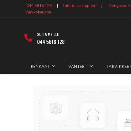
044 5816 128
|
Lähetä sähköposti
|
Rengashotel
Verkkokauppa
SOITA MEILLE
044 5816 128
RENKAAT
VANTEET
TARVIKKEE