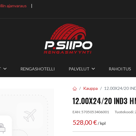
lin ajanvaraus
​ |
T
RENGASHOTELLI
PALVELUT
RAHOITUS
Kauppa
12.00X24/20 IN
12.00X24/20 IND3 
EAN:
5705053406001
Tuotekoodi:
528,00
€
/ kpl