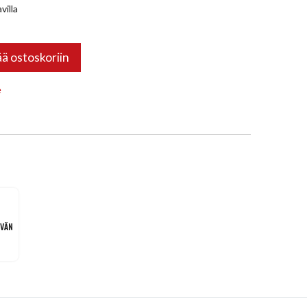
villa
ää ostoskoriin
e
IVÄN