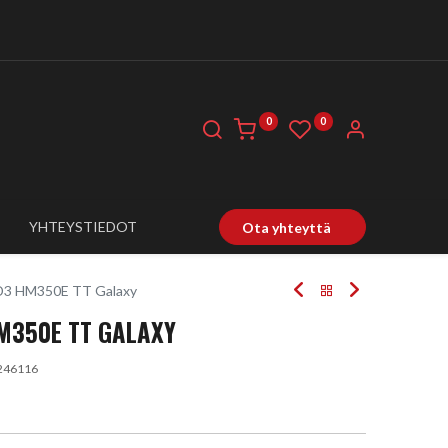
0
0
YHTEYSTIEDOT
Ota yhteyttä
D3 HM350E TT Galaxy
HM350E TT GALAXY
246116