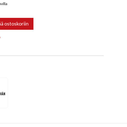
villa
ää ostoskoriin
e
IVÄN