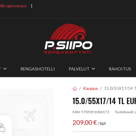
lin ajanvaraus
​ |
T
RENGASHOTELLI
PALVELUT
RAHOITUS
Kauppa
15.0/55X17/14 T
15.0/55X17/14 TL E
EAN:
5705051006173
Tuotekoodi:
209,00
€
/ kpl