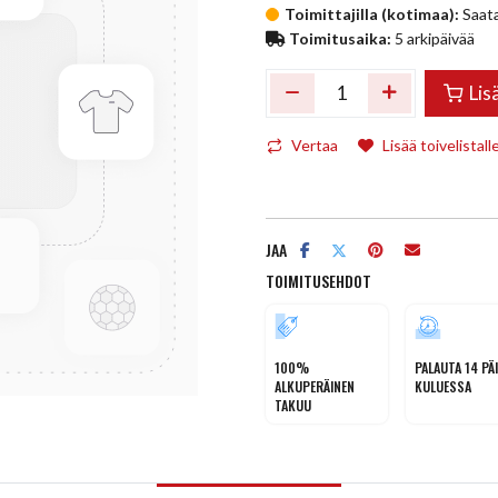
Toimittajilla (kotimaa):
Saata
Toimitusaika:
5 arkipäivää
Lis
Vertaa
Lisää toivelistall
JAA
TOIMITUSEHDOT
100%
PALAUTA 14 PÄ
ALKUPERÄINEN
KULUESSA
TAKUU