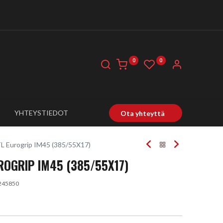
0
0
YHTEYSTIEDOT
Ota yhteyttä
L Eurogrip IM45 (385/55X17)
UROGRIP IM45 (385/55X17)
245850