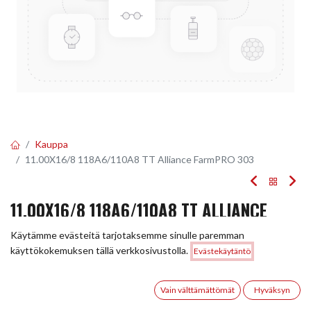
Kauppa
11.00X16/8 118A6/110A8 TT Alliance FarmPRO 303
11.00X16/8 118A6/110A8 TT ALLIANCE
FARMPRO 303
Käytämme evästeitä tarjotaksemme sinulle paremman
Hinta:
käyttökokemuksen tällä verkkosivustolla.
Evästekäytäntö
Lisää ostoskoriin
EAN:
5705051280535
Tuotekoodi:
245700
190,00
€
190,00
€
0
/ kpl
Vain välttämättömät
Hyväksyn
Etusivu
Haku
Toivelista
Tili