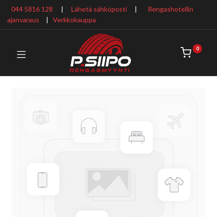
044 5816 128
|
Lähetä sähköposti
|
Rengashotellin
ajanvaraus
​ |
Verkkokauppa
0