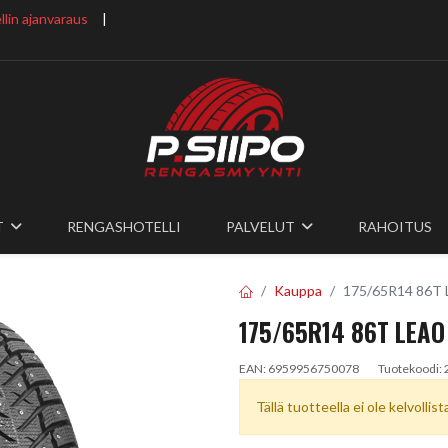
lin ajanvaraus
​ |
T
RENGASHOTELLI
PALVELUT
RAHOITUS
Kauppa
175/65R14 86T
175/65R14 86T LEAO
EAN:
6959956750078
Tuotekoodi:
Tällä tuotteella ei ole kelvollis