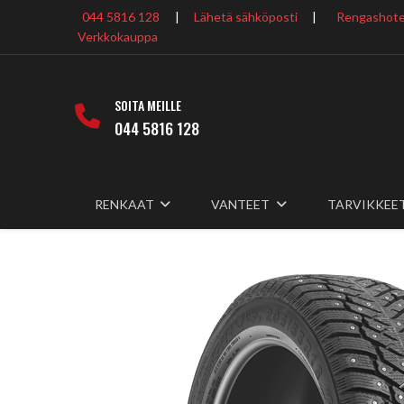
044 5816 128
|
Lähetä sähköposti
|
Rengashotel
Verkkokauppa
SOITA MEILLE
044 5816 128
RENKAAT
VANTEET
TARVIKKEE