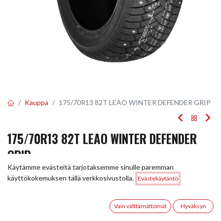
Kauppa
175/70R13 82T LEAO WINTER DEFENDER GRIP
175/70R13 82T LEAO WINTER DEFENDER
GRIP
Käytämme evästeitä tarjotaksemme sinulle paremman
EAN:
6959954725122
Tuotekoodi:
245062
Hinta:
käyttökokemuksen tällä verkkosivustolla.
Evästekäytäntö
Lisää ostoskoriin
65,00
€
65,00
€
/ kpl
0
Vain välttämättömät
Hyväksyn
Etusivu
Haku
Toivelista
Tili
Toimittajilla (kotimaa):
Saatavilla