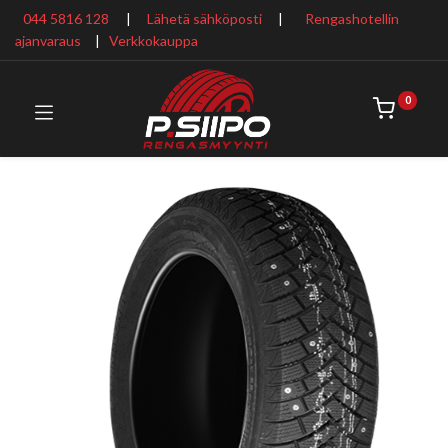
044 5816 128
|
Lähetä sähköposti
|
Rengashotellin
ajanvaraus
​ |
Verkkokauppa
0