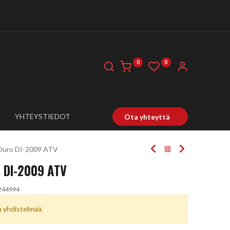
0
0
YHTEYSTIEDOT
Ota yhteyttä
 Duro DI-2009 ATV
 DI-2009 ATV
244994
ta yhdistelmää.