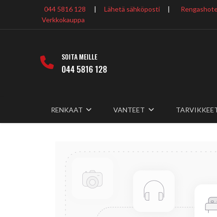
044 5816 128
|
Lähetä sähköposti
|
Rengashotel
Verkkokauppa
SOITA MEILLE
044 5816 128
RENKAAT
VANTEET
TARVIKKEE