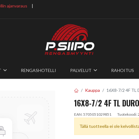
lin ajanvaraus
​ |
T
RENGASHOTELLI
PALVELUT
RAHOITUS
Kauppa
16X8-7/2 4F TL
16X8-7/2 4F TL DURO
EAN:
5705051029851
Tuotekoodi:
Tällä tuotteella ei ole kelvollis