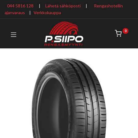
044 5816 128
|
Lähetä sähköposti
|
Rengashotellin
ajanvaraus
​ |
Verkkokauppa
0