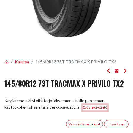
Kauppa
145/80R12 73T TRACMAX X PRIVILO TX2
145/80R12 73T TRACMAX X PRIVILO TX2
EAN:
6956647619539
Tuotekoodi:
244959
Käytämme evästeitä tarjotaksemme sinulle paremman
Tällä tuotteella ei ole kelvollista yhdistelmää.
Hinta:
käyttökokemuksen tällä verkkosivustolla.
Evästekäytäntö
Lisää ostoskoriin
64,00
€
0
Vain välttämättömät
Hyväksyn
JAA
Etusivu
Haku
Toivelista
Tili