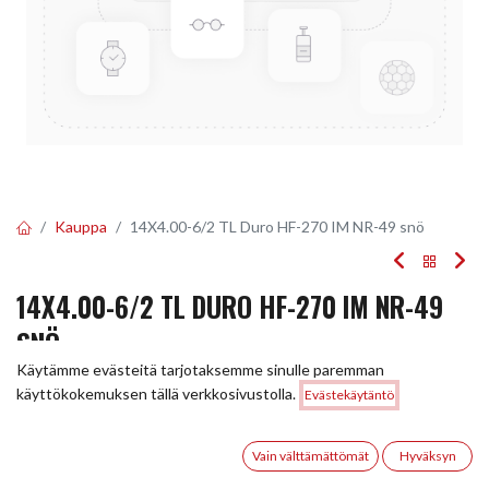
Kauppa
14X4.00-6/2 TL Duro HF-270 IM NR-49 snö
14X4.00-6/2 TL DURO HF-270 IM NR-49
SNÖ
Käytämme evästeitä tarjotaksemme sinulle paremman
EAN:
5705051028823
Tuotekoodi:
244824
Hinta:
käyttökokemuksen tällä verkkosivustolla.
Evästekäytäntö
Lisää ostoskoriin
43,00
€
Tällä tuotteella ei ole kelvollista yhdistelmää.
0
Vain välttämättömät
Hyväksyn
Etusivu
Haku
Toivelista
Tili