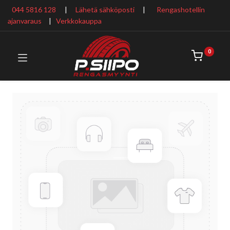
044 5816 128
|
Lähetä sähköposti
|
Rengashotellin
ajanvaraus
​ |
Verkkokauppa
0