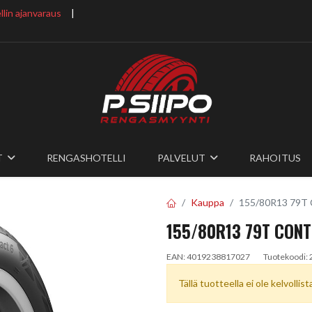
lin ajanvaraus
​ |
T
RENGASHOTELLI
PALVELUT
RAHOITUS
Kauppa
155/80R13 79
155/80R13 79T CONT
EAN:
4019238817027
Tuotekoodi:
Tällä tuotteella ei ole kelvollis