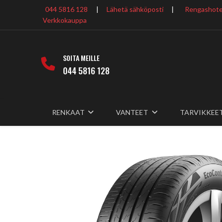
044 5816 128
|
Lähetä sähköposti
|
Rengashotel
Verkkokauppa
SOITA MEILLE
044 5816 128
RENKAAT
VANTEET
TARVIKKEE