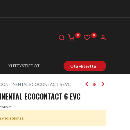
0
0
YHTEYSTIEDOT
Ota yhteyttä
T CONTINENTAL ECOCONTACT 6 EVC
INENTAL ECOCONTACT 6 EVC
234262
ta yhdistelmää.