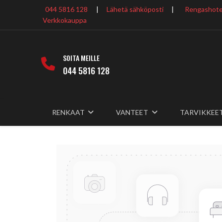
044 5816 128
|
Lähetä sähköposti
|
Rengashotel
Verkkokauppa
SOITA MEILLE
044 5816 128
RENKAAT
VANTEET
TARVIKKEE