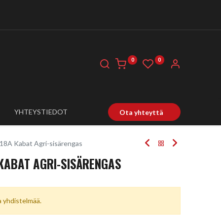
0
0
YHTEYSTIEDOT
Ota yhteyttä
18A Kabat Agri-sisärengas
 KABAT AGRI-SISÄRENGAS
ta yhdistelmää.