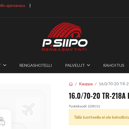
lin ajanvaraus
​ |
T
RENGASHOTELLI
PALVELUT
RAHOITUS
Kauppa
16.0/70-20 TR-2
16.0/70-20 TR-218A
Tuotekoodi:
228111
Tällä tuotteella ei ole kelvollis